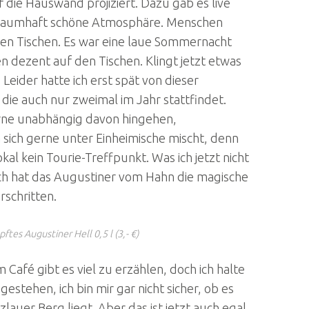
 die Hauswand projiziert. Dazu gab es live
 traumhaft schöne Atmosphäre. Menschen
Unser Café
en Tischen. Es war eine laue Sommernacht
n dezent auf den Tischen. Klingt jetzt etwas
 Leider hatte ich erst spät von dieser
die auch nur zweimal im Jahr stattfindet.
rne unabhängig davon hingehen,
sich gerne unter Einheimische mischt, denn
kal kein Tourie-Treffpunkt. Was ich jetzt nicht
ich hat das Augustiner vom Hahn die magische
rschritten.
tes Augustiner Hell 0,5 l (3,- €)
Café gibt es viel zu erzählen, doch ich halte
estehen, ich bin mir gar nicht sicher, ob es
auer Berg liegt. Aber das ist jetzt auch egal,