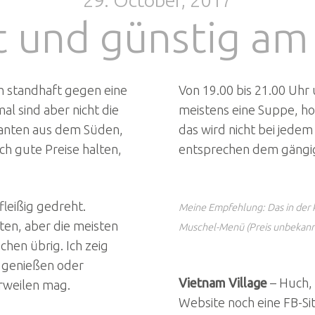
29. October, 2017
ut und günstig am
ch standhaft gegen eine
Von 19.00 bis 21.00 Uhr 
 sind aber nicht die
meistens eine Suppe, hol
granten aus dem Süden,
das wird nicht bei jede
ch gute Preise halten,
entsprechen dem gängi
fleißig gedreht.
Meine Empfehlung: Das in der 
äten, aber die meisten
Muschel-Menü (Preis unbekannt
hen übrig. Ich zeig
g genießen oder
Vietnam Village
– Huch, 
rweilen mag.
Website noch eine FB-Sit