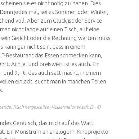
 scheinen sie es nicht nötig zu haben. Dies
. Denn jedes mal, sei es Sommer oder Winter,
chend voll. Aber zum Glück ist der Service
an nicht lange auf einen Tisch, auf eine
, sein Gericht oder die Rechnung warten muss.
s kann gar nicht sein, dass in einem
ll”-Restaurant das Essen schmecken kann,
rt. Ach ja, und preiswert ist es auch. Ein
 und 9,- €, das auch satt macht, in einem
ilen einlädt, sucht man in manchen Teilen
s.
ende, frisch hergestellte Wassermelonensaft (3,- €)
rndes Geräusch, das mich auf das Watt
t. Ein Monstrum an analogem Kinoprojektor