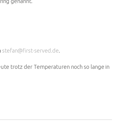
iring genannt.
a
stefan@first-served.de
.
Leute trotz der Temperaturen noch so lange in