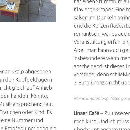
hat einen Stummfilm auf
Klaviergeklimper. Eine
saßen im Dunkeln an ihr
und die Kerzen flackerte
romantisch, war es auch.
Veranstaltung erfahren, 
Aber man kann auch ge
insbesondere wenn man 
anscheinend ist dieses Lo
Deinen Skalp abgesehen
verstehe, denn schließl
 an den Kopfgeldjägern
3-Euro-Grenze nicht übe
nicht gleich auf Anhieb
aden handeln könnte.
Meine Empfehlung: frisch gezapf
e Musik ansprechend laut.
 Frauchen oder Kind. Es
Unser Café
– Zu unserem 
eht eine Nummer und
mich kurz. Und ich muss g
e Empfehlung: bring ein
überhaupt noch im Prenzl