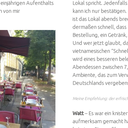
einjährigen Aufenthalts
Lokal spricht. Jedenfalls
n von mir
kann ich nur bestätigen
ist das Lokal abends bre
dermaßen schnell, dass m
Bestellung, ein Getränk
Und wer jetzt glaubt, da
vietnamesischen “Schne
wird eines besseren beleh
Abendessen zwischen 7,-
Ambiente, das zum Verwe
Deutschlands vergeben
Meine Empfehlung: der erfrisch
Watt
– Es war ein kniste
aufmerksam gemacht ha